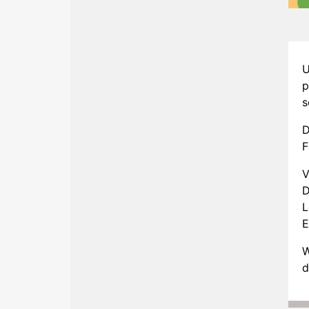
U
p
s
D
F
V
D
L
E
W
d